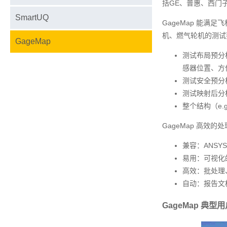
括GE、普惠、西门
SmartUQ
GageMap 能满
机、燃气轮机的测试
GageMap
测试布局预分
感器位置、方
测试安全预分
测试映射后分
整个结构（e.
GageMap 高效的
兼容：ANSYS
易用：可视化
高效：批处理
自动：报告文
GageMap 典型