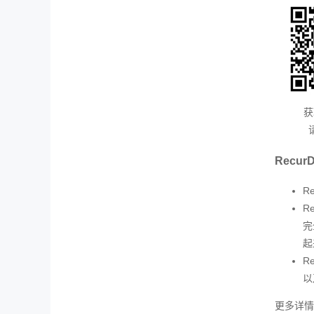
获
Rec
R
R
完
起
R
以
更多详情