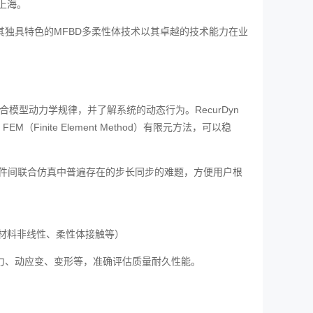
国上海。
法，其独具特色的MFBD多柔性体技术以其卓越的技术能力在业
混合模型动力学规律，并了解系统的动态行为。RecurDyn
M（Finite Element Method）有限元方法，可以稳
同软件间联合仿真中普遍存在的步长同步的难题，方便用户根
、材料非线性、柔性体接触等）
的动应力、动应变、变形等，准确评估质量耐久性能。