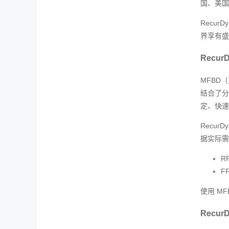
国、美国
Recu
界享有盛
Recur
MFBD
结合了分析
定、快速
Recu
据实际需
R
F
使用 M
Recur