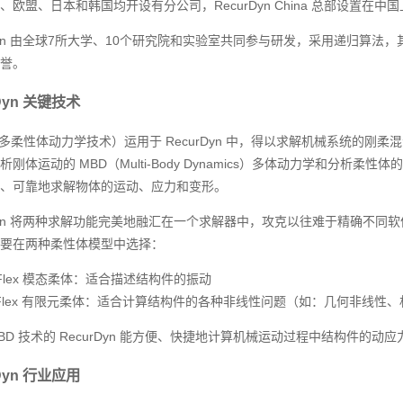
、欧盟、日本和韩国均开设有分公司，RecurDyn China 总部设置在中
rDyn 由全球7所大学、10个研究院和实验室共同参与研发，采用递归算
誉。
Dyn 关键技术
（多柔性体动力学技术）运用于 RecurDyn 中，得以求解机械系统的刚柔
刚体运动的 MBD（Multi-Body Dynamics）多体动力学和分析柔性体的 FE
、可靠地求解物体的运动、应力和变形。
rDyn 将两种求解功能完美地融汇在一个求解器中，攻克以往难于精确不
要在两种柔性体模型中选择：
Flex 模态柔体：适合描述结构件的振动
Flex 有限元柔体：适合计算结构件的各种非线性问题（如：几何非线性
FBD 技术的 RecurDyn 能方便、快捷地计算机械运动过程中结构件
Dyn 行业应用