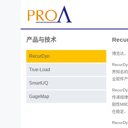
产品与技术
Rec
博览达，即
RecurDyn
Recu
True-Load
界知名的专
业软件产
SmartUQ
Recu
GageMap
传递规律，
刚性MB
在稳定、
Recur